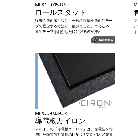
ML/CU-005-RS
M
ロールスタット
従来の壁面養生板は、一枚の板物を壁面にテー
マ
プで固定する方法が一般的でした。そのため、
ン
養生テープを剥がした時に残る跡が嫌わ…
ま
ML/CU-003-CR
導電板カイロン
マルイチの「導電板カイロン」は、導電性を付
与した静電気対策用のPP(ポリプロピレン)製養