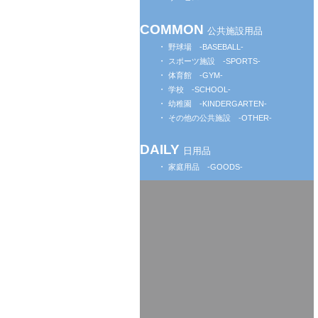
COMMON
公共施設用品
野球場 -BASEBALL-
スポーツ施設 -SPORTS-
体育館 -GYM-
学校 -SCHOOL-
幼稚園 -KINDERGARTEN-
その他の公共施設 -OTHER-
DAILY
日用品
家庭用品 -GOODS-