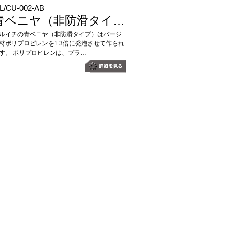
L/CU-002-AB
青ベニヤ（非防滑タイ…
ルイチの青ベニヤ（非防滑タイプ）はバージ
材ポリプロピレンを1.3倍に発泡させて作られ
す。 ポリプロピレンは、プラ…