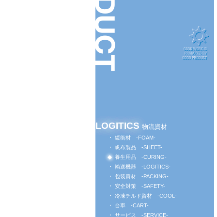
LOGITICS
物流資材
緩衝材 -FOAM-
帆布製品 -SHEET-
養生用品 -CURING-
輸送機器 -LOGITICS-
包装資材 -PACKING-
安全対策 -SAFETY-
冷凍チルド資材 -COOL-
台車 -CART-
サービス -SERVICE-