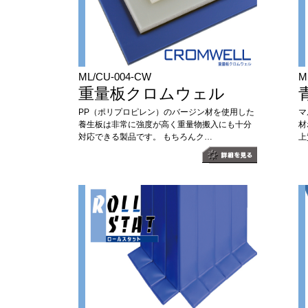
ML/CU-004-CW
M
重量板クロムウェル
PP（ポリプロピレン）のバージン材を使用した
マ
養生板は非常に強度が高く重量物搬入にも十分
材
対応できる製品です。 もちろんク…
上