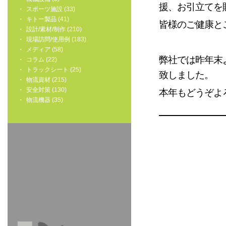
援、お引立てを
スポーツ施設 (33)
キトー製品 (41)
皆様のご健康と
設計/素材/制作 (210)
現場訪問/使用例 (183)
メディア (58)
弊社では昨年末
コラム (22)
トラックシート (25)
致しました。
物流資材 (215)
安全対策 (130)
本年もどうぞよ
物流機器 (35)