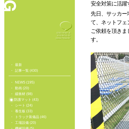
安全対策に活躍
先日、サッカー
て、ネットフェ
ご依頼を頂きま
す。
最新
記事一覧 (430)
NEWS (195)
動画 (20)
緩衝材 (98)
防護マット (43)
シート (24)
養生板 (33)
トラック装備品 (46)
工場設備 (20)
機械設備 (5)