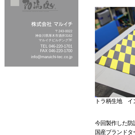
〒243-0022
神奈川県厚木市酒井3162
マルイチビルヂング7F
TEL
046-220-1701
FAX 046-220-1700
info@maruichi-tec.co.jp
トラ柄生地 イ
今回製作した防
国産ブランドタ