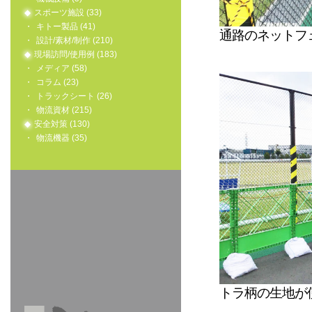
スポーツ施設 (33)
キトー製品 (41)
通路のネットフ
設計/素材/制作 (210)
現場訪問/使用例 (183)
メディア (58)
コラム (23)
トラックシート (26)
物流資材 (215)
安全対策 (130)
物流機器 (35)
トラ柄の生地が