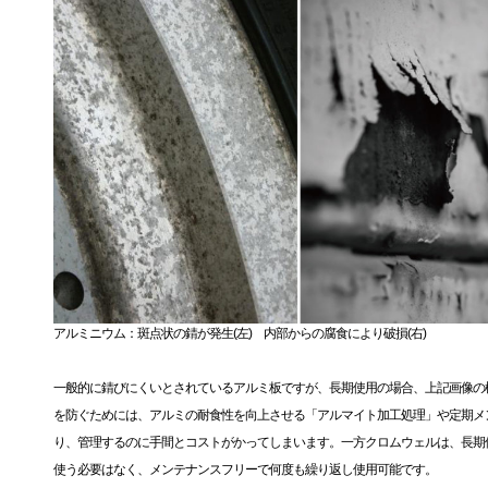
アルミニウム：斑点状の錆が発生(左) 内部からの腐食により破損(右)
一般的に錆びにくいとされているアルミ板ですが、長期使用の場合、上記画像の
を防ぐためには、アルミの耐食性を向上させる「アルマイト加工処理」や定期メ
り、管理するのに手間とコストがかってしまいます。一方クロムウェルは、長期
使う必要はなく、メンテナンスフリーで何度も繰り返し使用可能です。