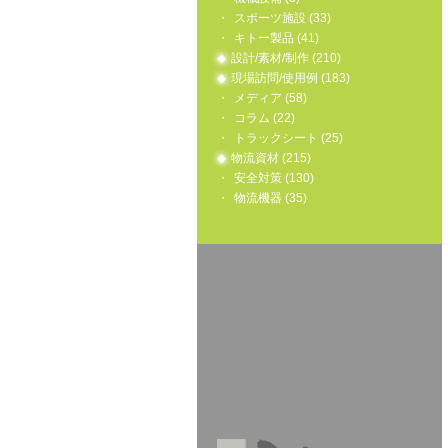
スポーツ施設 (33)
キトー製品 (41)
設計/素材/制作 (210)
現場訪問/使用例 (183)
メディア (58)
コラム (22)
トラックシート (25)
物流資材 (215)
安全対策 (130)
物流機器 (35)