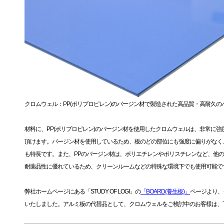
クロムウェル：PP(ポリプロピレン)のバージン材で製造された高品質・高耐久の
材料に、PP(ポリプロピレン)のバージン材を使用したクロムウェルは、非常に
頂けます。バージン材を使用しているため、板のどの部位にも強度に偏りがなく
も特長です。また、PPのバージン材は、ポリエチレンやポリスチレンなど、他
耐薬品性に優れているため、クリーンルームなどの特殊な環境下でも使用可能で
弊社ホームページにある「STUDY OF LOGI」の
「BOARD(養生板)」
ページより、
いたしました。アルミ板の代替品として、クロムウェルをご検討中のお客様は、