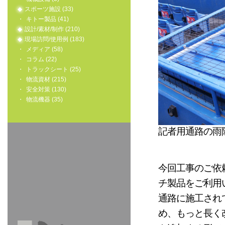
スポーツ施設 (33)
キトー製品 (41)
設計/素材/制作 (210)
現場訪問/使用例 (183)
メディア (58)
コラム (22)
トラックシート (25)
物流資材 (215)
安全対策 (130)
物流機器 (35)
記者用通路の雨
今回工事のご依
チ製品をご利用
通路に施工され
め、もっと長く