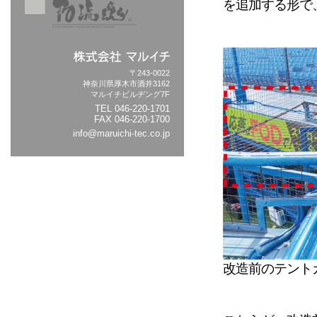
を追加する形で
〒243-0022
神奈川県厚木市酒井3162
マルイチビルヂング7F
TEL
046-220-1701
FAX 046-220-1700
info@maruichi-tec.co.jp
改造前のテント