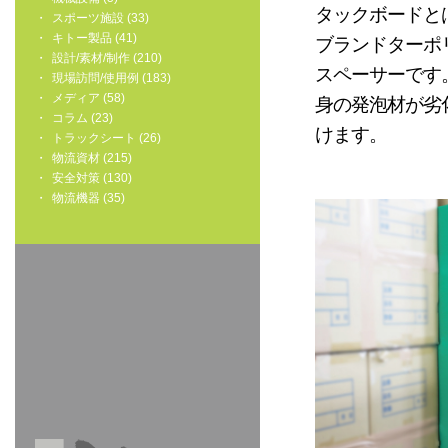
タックボードと
スポーツ施設 (33)
キトー製品 (41)
ブランドターポ
設計/素材/制作 (210)
スペーサーです
現場訪問/使用例 (183)
メディア (58)
身の発泡材が劣
コラム (23)
けます。
トラックシート (26)
物流資材 (215)
安全対策 (130)
物流機器 (35)