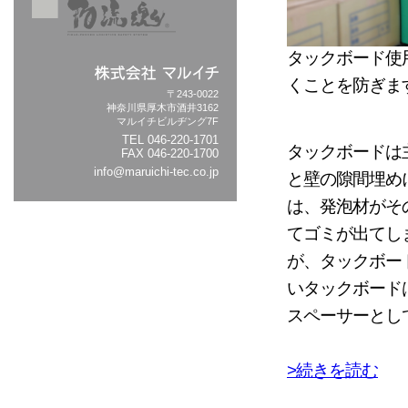
タックボード使
くことを防ぎま
〒243-0022
神奈川県厚木市酒井3162
マルイチビルヂング7F
TEL
046-220-1701
タックボードは
FAX 046-220-1700
info@maruichi-tec.co.jp
と壁の隙間埋め
は、発泡材がそ
てゴミが出てし
が、タックボー
いタックボード
スペーサーとし
>続きを読む