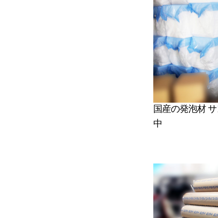
国産の発泡材 
中