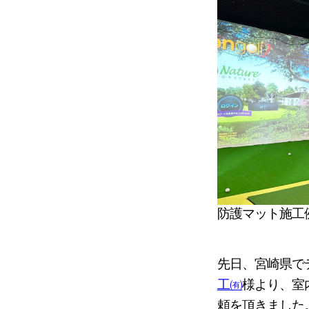
防護マット施工
先日、宮崎県で
工㈲
様より、室
頼を頂きました