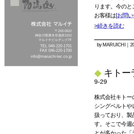
ります。今のと
お客様は
[お問
>続きを読む
〒243-0022
神奈川県厚木市酒井3162
マルイチビルヂング7F
by
MARUICHI
｜20
TEL
046-220-1701
FAX 046-220-1700
info@maruichi-tec.co.jp
◆
キトー
9-29
株式会社キトー
シングベルトや
扱っており、製
す。そこで今週
とが多かった「